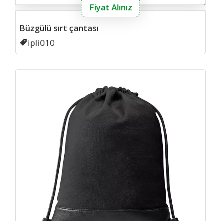
Fiyat Alınız
Büzgülü sırt çantası
Kodu
ipli010
Deril