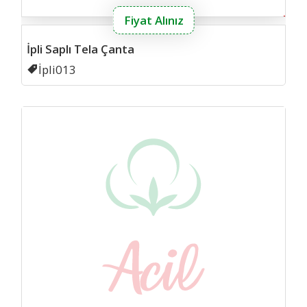
Fiyat Alınız
İpli Saplı Tela Çanta
Kodu
İpli013
Körü