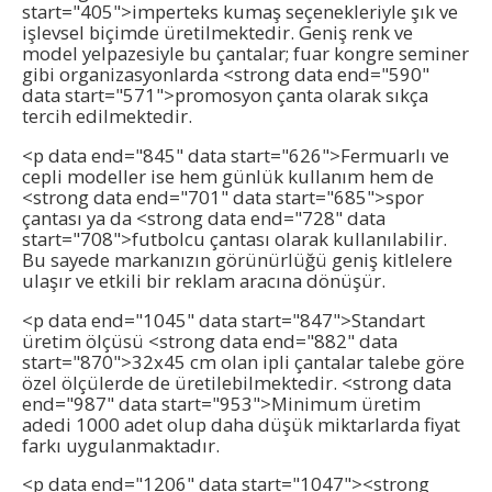
start="405">imperteks kumaş seçenekleriyle şık ve
işlevsel biçimde üretilmektedir. Geniş renk ve
model yelpazesiyle bu çantalar; fuar kongre seminer
gibi organizasyonlarda <strong data end="590"
data start="571">promosyon çanta olarak sıkça
tercih edilmektedir.
<p data end="845" data start="626">Fermuarlı ve
cepli modeller ise hem günlük kullanım hem de
<strong data end="701" data start="685">spor
çantası ya da <strong data end="728" data
start="708">futbolcu çantası olarak kullanılabilir.
Bu sayede markanızın görünürlüğü geniş kitlelere
ulaşır ve etkili bir reklam aracına dönüşür.
<p data end="1045" data start="847">Standart
üretim ölçüsü <strong data end="882" data
start="870">32x45 cm olan ipli çantalar talebe göre
özel ölçülerde de üretilebilmektedir. <strong data
end="987" data start="953">Minimum üretim
adedi 1000 adet olup daha düşük miktarlarda fiyat
farkı uygulanmaktadır.
<p data end="1206" data start="1047"><strong