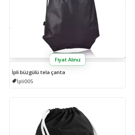
Fiyat Alınız
İpli büzgülü tela çanta
Kodu
İpli005
Kalin