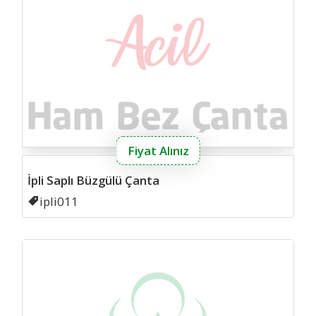
Fiyat Alınız
İpli Saplı Büzgülü Çanta
Kodu
ipli011
Ham 