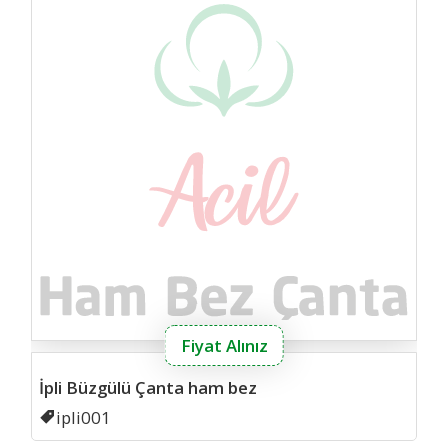
Fiyat Alınız
İpli Büzgülü Çanta ham bez
Kodu
ipli001