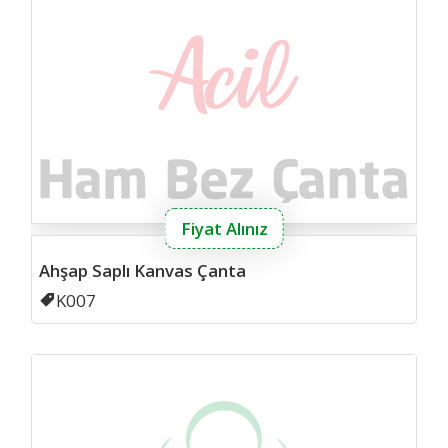
Fiyat Alınız
Ahşap Saplı Kanvas Çanta
Kodu
K007
Hamb