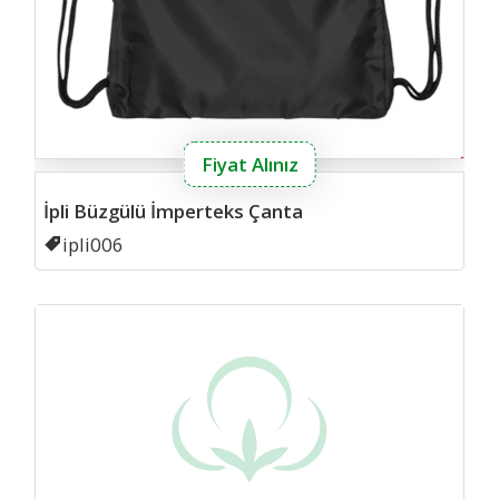
Fiyat Alınız
İpli Büzgülü İmperteks Çanta
Kodu
ipli006
ipli s