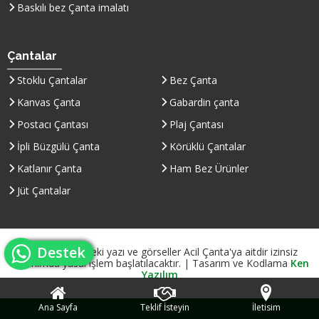
Baskılı bez Çanta imalatı
Çantalar
Stoklu Çantalar
Bez Çanta
Kanvas Çanta
Gabardin çanta
Postacı Çantası
Plaj Çantası
İpli Büzgülü Çanta
Körüklü Çantalar
Katlanır Çanta
Ham Bez Ürünler
Jüt Çantalar
whatsapp canlı
Destek
© Site içeriğindeki yazı ve görseller Acil Çanta'ya aitdir izinsiz
kullanımda yasal işlem başlatılacaktır. | Tasarım ve Kodlama
Ken
Yazılım
Ana Sayfa
Teklif İsteyin
İletisim