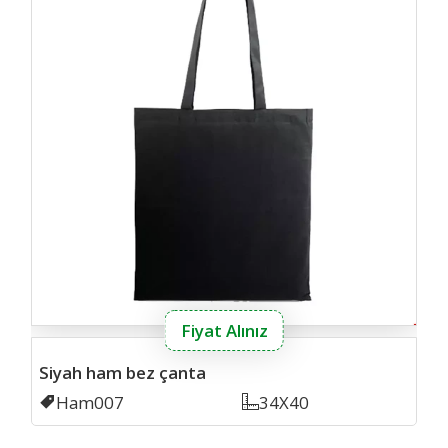
Fiyat Alınız
Siyah ham bez çanta
Kodu
Ham007
Ölçü
34X40