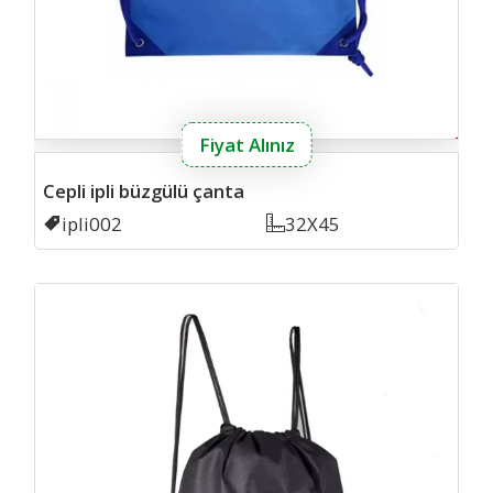
Fiyat Alınız
Cepli ipli büzgülü çanta
Kodu
ipli002
Ölçü
32X45
siya