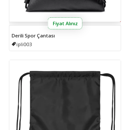
Fiyat Alınız
Derili Spor Çantası
Kodu
ipli003
Impe