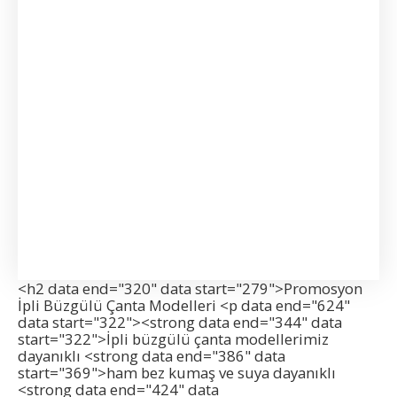
Büzgülü çanta modelleri
<h2 data end="320" data start="279">Promosyon
İpli Büzgülü Çanta Modelleri <p data end="624"
data start="322"><strong data end="344" data
start="322">İpli büzgülü çanta modellerimiz
dayanıklı <strong data end="386" data
start="369">ham bez kumaş ve suya dayanıklı
<strong data end="424" data