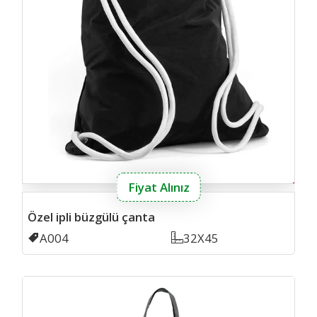
Fiyat Alınız
Özel ipli büzgülü çanta
Kodu
A004
Ölçü
32X45
siya