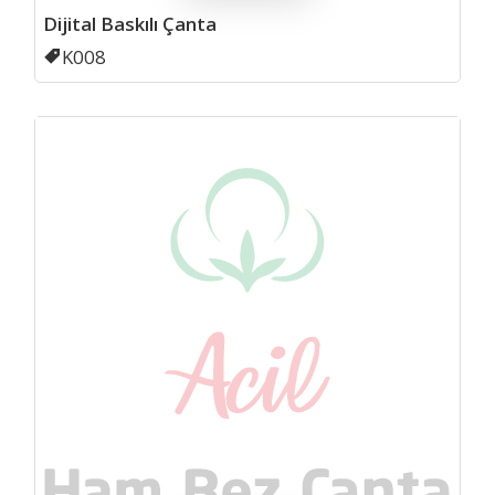
Dijital Baskılı Çanta
Kodu
K008
Katl