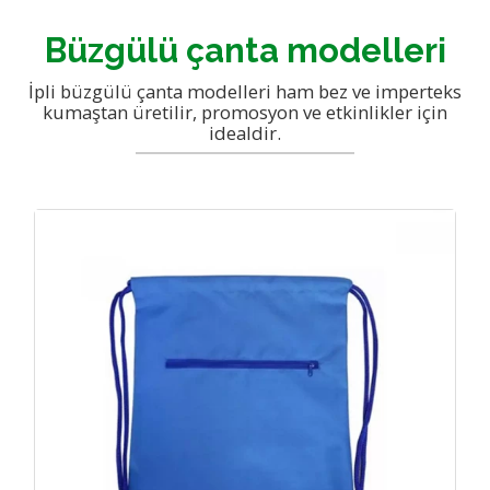
Kanvas Çanta
Hesap Bilgileri
Büzgülü çanta modelleri
Baskılı bez Çanta imalatı
Blog
Gabardin çanta
Teklif İsteyin
İletişim
Postacı Çantası
İpli büzgülü çanta modelleri ham bez ve imperteks
kumaştan üretilir, promosyon ve etkinlikler için
Plaj Çantası
idealdir.
İpli Büzgülü Çanta
Körüklü Çantalar
büzg
Çanta Lsitesi
Katlanır Çanta
Ham Bez Ürünler
Jüt Çantalar