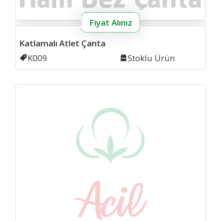
Fiyat Alınız
Katlamalı Atlet Çanta
Kodu
K009
Stok
Stoklu Ürün
kanv