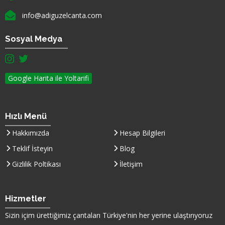
E-mail :
info@adiguzelcanta.com
Sosyal Medya
instagram hesabımız(yeni sayfada açılır)
twitter hesabımız(yeni sayfada açılır)
Google Harita ile Yoltarifi
Hızlı Menü
Hakkımızda
Hesap Bilgileri
Teklif İsteyin
Blog
Gizlilik Poltikası
İletişim
Hizmetler
Sizin içim ürettiğimiz çantaları
Türkiye
'nin her yerine ulaştırıyoruz