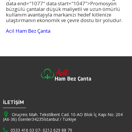
data end="1077" data start="1047">Promosyon
büzgülü çantalar düşük maliyetli ve uzun ömürlü
kullanım avantajıyla markanızı hedef kitlenize
ulaştırmanın ekonomik ve çevre dostu bir yoludur.
Acil Ham Bez Çanta
Firma Adı
İLETİŞİM
Adresimiz :
Oruçreis Mah. Tekstilkent Cad. 10-AO Blok İç Kapı No: 204
(A6-36) Esenler
34235
İstanbul
/
Türkiye
Telefon :
0533 416 03 07
-
0212 629 88 79