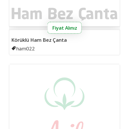
Fiyat Alınız
Körüklü Ham Bez Çanta
Kodu
ham022
Ip B