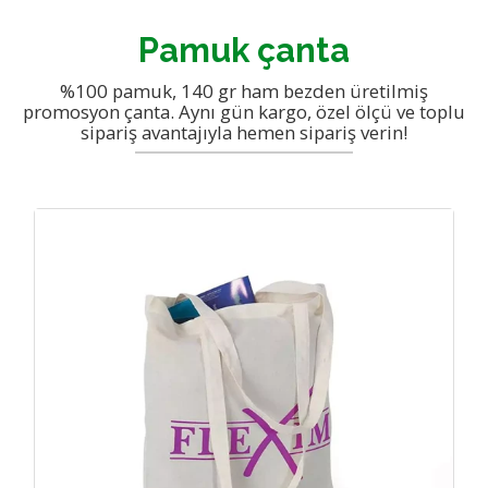
Kanvas Çanta
Hesap Bilgileri
Pamuk çanta
Baskılı bez Çanta imalatı
Blog
Gabardin çanta
Teklif İsteyin
İletişim
Postacı Çantası
%100 pamuk, 140 gr ham bezden üretilmiş
promosyon çanta. Aynı gün kargo, özel ölçü ve toplu
Plaj Çantası
sipariş avantajıyla hemen sipariş verin!
İpli Büzgülü Çanta
Körüklü Çantalar
Ucuz
Çanta Lsitesi
Katlanır Çanta
Ham Bez Ürünler
Jüt Çantalar