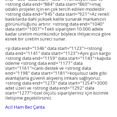
<strong data end="884" data start="860">imaj
odaklı projeler için en çok tercih edilen modeldir.
<strong data end="945" data start="921">Az renkli
baskılarda dahi yüksek kalite sunarak markanızın
görünürlüğünü artırır. <strong data end="1040"
data start="1007">Tekli siparişten 10.000 adete
kadar üretim mümkündür böylece ihtiyacınıza göre
esnek bir üretim süreci sunar.
<p data end="1346" data start="1123"><strong
data end="1141" data start="1123">Aynı gün kargo
<strong data end="1159" data start="1143">kapıda
ödeme <strong data end="1177" data
start="1161">canlı destek ve <strong data
end="1198" data start="1181">koşulsuz iade gibi
avantajlarla güvenli alışveriş imkanı sağlıyoruz.
<strong data end="1273" data start="1254">3000
adet üzeri ve <strong data end="1292" data
start="1277">özel ölçülü siparişleriniz için bizimle
iletişime geçebilirsiniz.
Acil Ham Bez Çanta