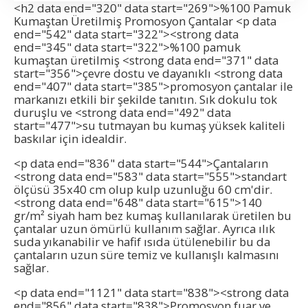
Pamuk çanta
<h2 data end="320" data start="269">%100 Pamuk
Kumaştan Üretilmiş Promosyon Çantalar <p data
end="542" data start="322"><strong data
end="345" data start="322">%100 pamuk
kumaştan üretilmiş <strong data end="371" data
start="356">çevre dostu ve dayanıklı <strong data
end="407" data start="385">promosyon çantalar ile
markanızı etkili bir şekilde tanıtın. Sık dokulu tok
duruşlu ve <strong data end="492" data
start="477">su tutmayan bu kumaş yüksek kaliteli
baskılar için idealdir.
<p data end="836" data start="544">Çantaların
<strong data end="583" data start="555">standart
ölçüsü 35x40 cm olup kulp uzunluğu 60 cm'dir.
<strong data end="648" data start="615">140
gr/m² siyah ham bez kumaş kullanılarak üretilen bu
çantalar uzun ömürlü kullanım sağlar. Ayrıca ılık
suda yıkanabilir ve hafif ısıda ütülenebilir bu da
çantaların uzun süre temiz ve kullanışlı kalmasını
sağlar.
<p data end="1121" data start="838"><strong data
end="856" data start="838">Promosyon fuar ve