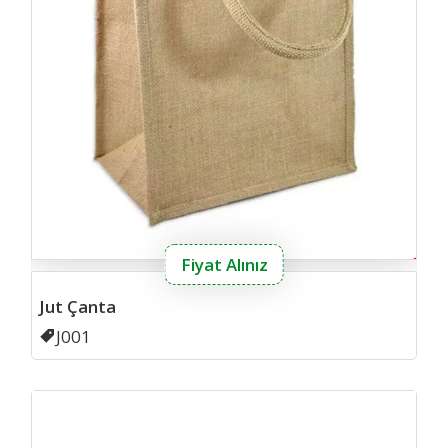
Fiyat Alınız
Jut Çanta
Kodu
J001
Ahsa