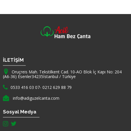
Firma Adı
İLETİŞİM
Adresimiz :
Oruçreis Mah. Tekstilkent Cad. 10-AO Blok İç Kapı No: 204
(A6-36) Esenler
34235
İstanbul
/
Türkiye
Telefon :
0533 416 03 07
-
0212 629 88 79
E-mail :
info@adiguzelcanta.com
Sosyal Medya
instagram hesabımız(yeni sayfada açılır)
twitter hesabımız(yeni sayfada açılır)