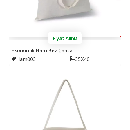
Fiyat Alınız
Ekonomik Ham Bez Çanta
Kodu
Ham003
Ölçü
35X40
Alisv