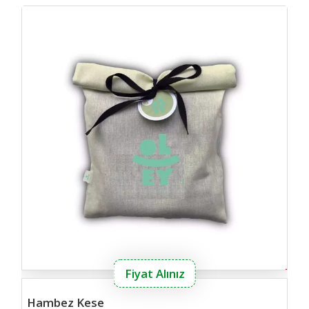
Hamb
Fiyat Alınız
Hambez Kese