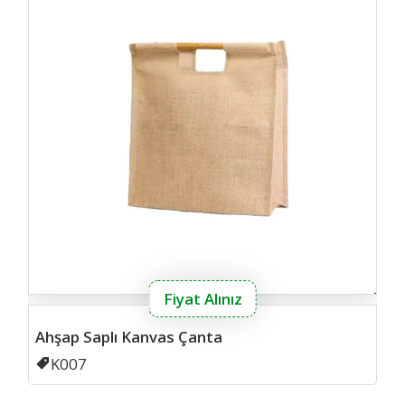
Fiyat Alınız
Ahşap Saplı Kanvas Çanta
Kodu
K007