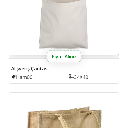
Fiyat Alınız
Alışveriş Çantası
Kodu
Ham001
Ölçü
34X40
jut ç